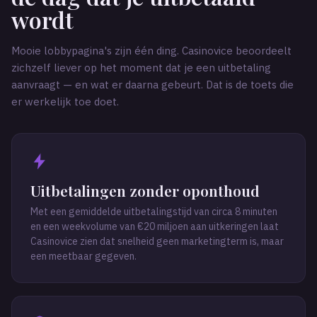
wordt
Mooie lobbypagina's zijn één ding. Casinovice beoordeelt
zichzelf liever op het moment dat je een uitbetaling
aanvraagt — en wat er daarna gebeurt. Dat is de toets die
er werkelijk toe doet.
Uitbetalingen zonder oponthoud
Met een gemiddelde uitbetalingstijd van circa 8 minuten
en een weekvolume van €20 miljoen aan uitkeringen laat
Casinovice zien dat snelheid geen marketingterm is, maar
een meetbaar gegeven.