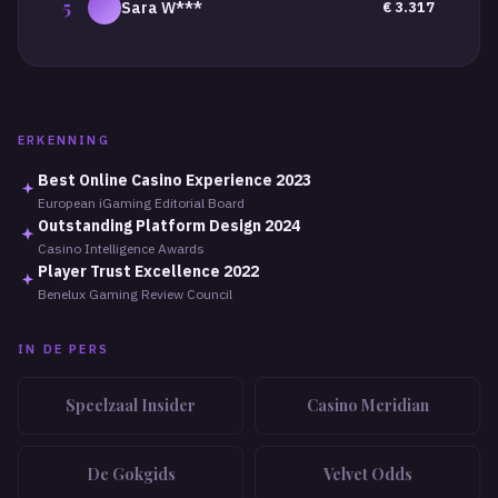
5
Sara W***
€ 3.317
ERKENNING
Best Online Casino Experience 2023
European iGaming Editorial Board
Outstanding Platform Design 2024
Casino Intelligence Awards
Player Trust Excellence 2022
Benelux Gaming Review Council
IN DE PERS
Speelzaal Insider
Casino Meridian
De Gokgids
Velvet Odds