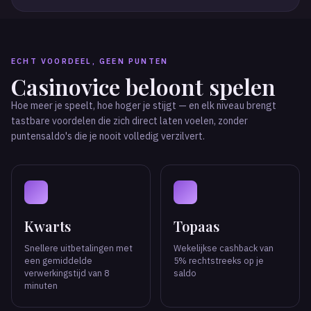
ECHT VOORDEEL, GEEN PUNTEN
Casinovice beloont spelen
Hoe meer je speelt, hoe hoger je stijgt — en elk niveau brengt
tastbare voordelen die zich direct laten voelen, zonder
puntensaldo's die je nooit volledig verzilvert.
Kwarts
Topaas
Snellere uitbetalingen met
Wekelijkse cashback van
een gemiddelde
5% rechtstreeks op je
verwerkingstijd van 8
saldo
minuten