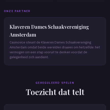
ONZE PARTNER
Klaveren Dames Schaakvereniging
Amsterdam
Casinovice steunt de Klaveren Dames Schaakvereniging
Amsterdam omdat beide werelden draaien om hetzelfde: het
vermogen om een stap vooruit te denken voordat de
gelegenheid zich aandient.
GEREGULEERD SPELEN
Toezicht dat telt