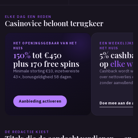
ELKE DAG EEN REDEN
Casinovice beloont terugkeer
HET OPENINGSGEBAAR VAN HET
EEN WEEKELIJKS 
HUIS
HET HUIS
150%
tot €450
5% cashba
plus 170 free spins
op
elke we
Minimale storting €10, inzetvereiste
Cashback wordt wek
43×, bonusgeldigheid 58 dagen.
over nettoverlies en
zonder aanvullende i
Aanbieding activeren
Doe mee aan de act
DE REDACTIE KIEST