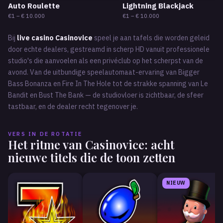
Auto Roulette
Lightning Blackjack
€1 – € 10.000
€1 – € 10.000
Bij
live casino Casinovice
speel je aan tafels die worden geleid
door echte dealers, gestreamd in scherp HD vanuit professionele
studio's die aanvoelen als een privéclub op het scherpst van de
avond. Van de uitbundige speelautomaat-ervaring van Bigger
Bass Bonanza en Fire In The Hole tot de strakke spanning van Le
Bandit en Bust The Bank — de studiovloer is zichtbaar, de sfeer
tastbaar, en de dealer recht tegenover je.
VERS IN DE ROTATIE
Het ritme van Casinovice: acht
nieuwe titels die de toon zetten
NIEUW