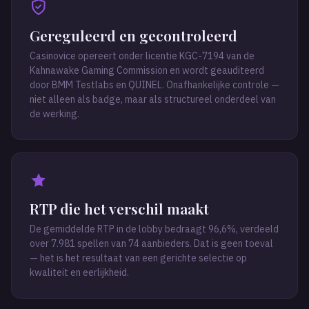
Gereguleerd en gecontroleerd
Casinovice opereert onder licentie KGC-7194 van de
Kahnawake Gaming Commission en wordt geauditeerd
door BMM Testlabs en QUINEL. Onafhankelijke controle —
niet alleen als badge, maar als structureel onderdeel van
de werking.
RTP die het verschil maakt
De gemiddelde RTP in de lobby bedraagt 96,6%, verdeeld
over 7.981 spellen van 74 aanbieders. Dat is geen toeval
— het is het resultaat van een gerichte selectie op
kwaliteit en eerlijkheid.