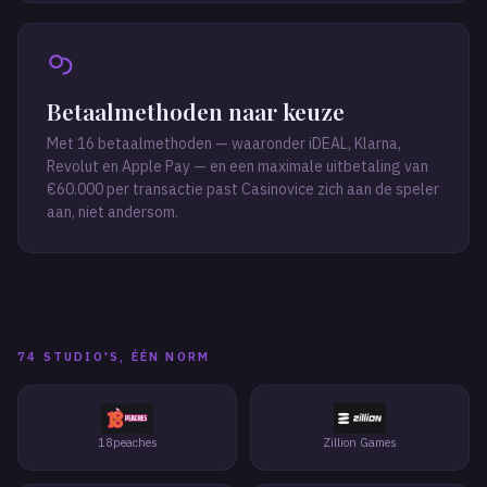
Betaalmethoden naar keuze
Met 16 betaalmethoden — waaronder iDEAL, Klarna,
Revolut en Apple Pay — en een maximale uitbetaling van
€60.000 per transactie past Casinovice zich aan de speler
aan, niet andersom.
74 STUDIO'S, ÉÉN NORM
18peaches
Zillion Games