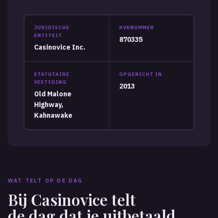
JURIDISCHE
KVKNUMMER
ENTITEIT
870335
Casinovice Inc.
STATUTAIRE
OPGERICHT IN
VESTIGING
2013
Old Malone
Highway,
Kahnawake
WAT TELT OP DE DAG
Bij Casinovice telt
de dag dat je uitbetaald