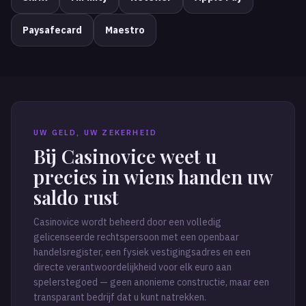
Paysafecard
Maestro
UW GELD, UW ZEKERHEID
Bij Casinovice weet u
precies in wiens handen uw
saldo rust
Casinovice wordt beheerd door een volledig
gelicenseerde rechtspersoon met een openbaar
handelsregister, een fysiek vestigingsadres en een
directe verantwoordelijkheid voor elk euro aan
spelerstegoed — geen anonieme constructie, maar een
transparant bedrijf dat u kunt natrekken.