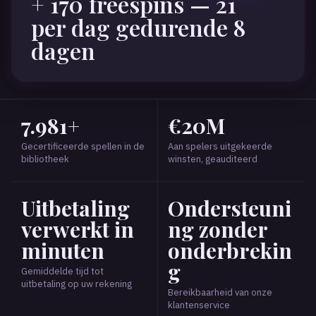
+ 170 freespins — 21
per dag gedurende 8
dagen
7.981+
€20M
Gecertificeerde spellen in de
Aan spelers uitgekeerde
bibliotheek
winsten, geauditeerd
Uitbetaling
Ondersteuni
verwerkt in
ng zonder
minuten
onderbrekin
g
Gemiddelde tijd tot
uitbetaling op uw rekening
Bereikbaarheid van onze
klantenservice