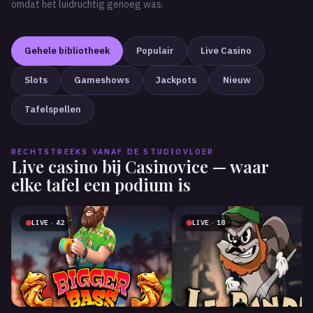
omdat het luidruchtig genoeg was.
Gehele bibliotheek
Populair
Live Casino
Slots
Gameshows
Jackpots
Nieuw
Tafelspellen
RECHTSTREEKS VANAF DE STUDIOVLOER
Live casino bij Casinovice — waar
elke tafel een podium is
LIVE · 42
LIVE · 18