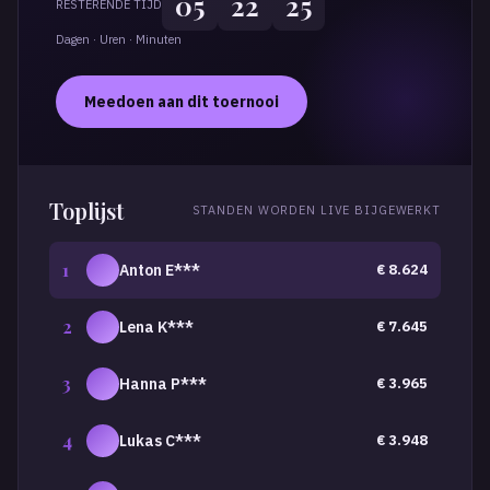
05
22
25
RESTERENDE TIJD
Dagen · Uren · Minuten
Meedoen aan dit toernooi
Toplijst
STANDEN WORDEN LIVE BIJGEWERKT
1
Anton E***
€ 8.624
2
Lena K***
€ 7.645
3
Hanna P***
€ 3.965
4
Lukas C***
€ 3.948