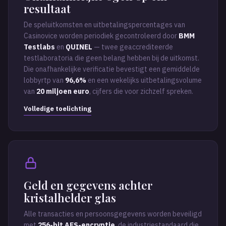
resultaat
De speluitkomsten en uitbetalingspercentages van
Casinovice worden periodiek gecontroleerd door
BMM
Testlabs
en
QUINEL
— twee geaccrediteerde
testlaboratoria die geen belang hebben bij de uitkomst.
Die onafhankelijke verificatie bevestigt een gemiddelde
lobbyrtp van
96,6%
en een wekelijks uitbetalingsvolume
van
20 miljoen euro
, cijfers die voor zichzelf spreken.
Volledige toelichting
Geld en gegevens achter
kristalhelder glas
Alle transacties en persoonsgegevens worden beveiligd
met
256-bit AES-encryptie
, de industriestandaard die