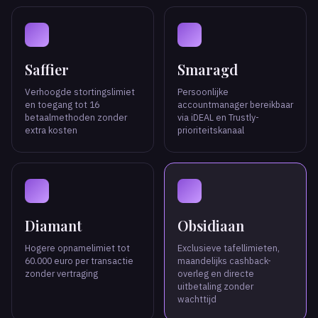
Saffier
Smaragd
Verhoogde stortingslimiet
Persoonlijke
en toegang tot 16
accountmanager bereikbaar
betaalmethoden zonder
via iDEAL en Trustly-
extra kosten
prioriteitskanaal
Diamant
Obsidiaan
Hogere opnamelimiet tot
Exclusieve tafellimieten,
60.000 euro per transactie
maandelijks cashback-
zonder vertraging
overleg en directe
uitbetaling zonder
wachttijd